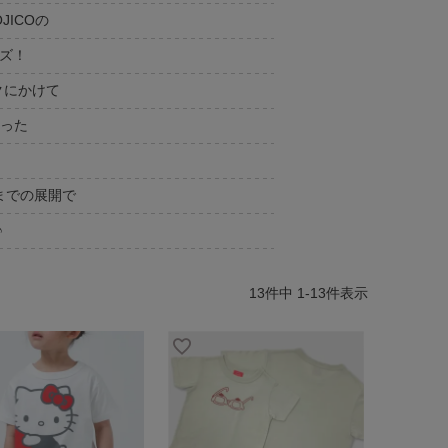
ICOの
ズ！
クにかけて
まった
までの展開で
♪
13
件中
1
-
13
件表示