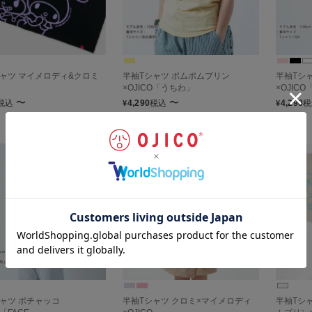
ャツ マイメロディ&クロミ
半袖Tシャツ ポムポムプリン
半袖Tシ
×OJICO「うちわ」
×OJIC
〜
〜
税込
4,290
税込
4,290
税
¥
¥
ャツ ポチャッコ
半袖Tシャツ クロミ×マイメロディ
半袖Tシ