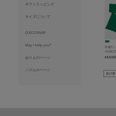
ギフトラッピング
サイズについて
OJICOSNAP
May I help you?
半袖T
×OJICO
4,510
ぬりえのページ
¥
パズルのページ
並び替