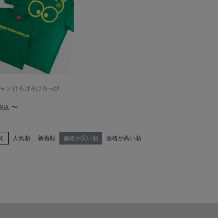
シャツ けろけろけろっぴ
〜
税込
え
人気順
新着順
価格が安い順
価格が高い順