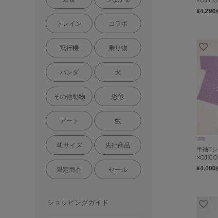
×OJIC
4,290
¥
トレイン
コラボ
飛行機
乗り物
パンダ
犬
その他動物
恐竜
アート
虫
4Lサイズ
先行商品
半袖T
×OJICO
4,400
¥
限定商品
セール
ショッピングガイド