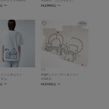
ポチャッコ×OJICO
×OJICO「うしろすがた」
〜
〜
込
4,290
税込
¥
ャツ ハンギョドン
半袖Tシャツ パティ＆ジミー
O「ギョ」
×OJICO
〜
〜
込
4,510
税込
¥