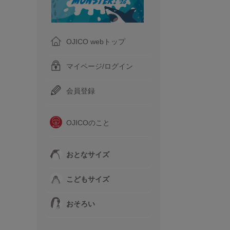
OJICO webトップ
マイページ/ログイン
会員登録
OJICOのこと
おとなサイズ
こどもサイズ
おそろい