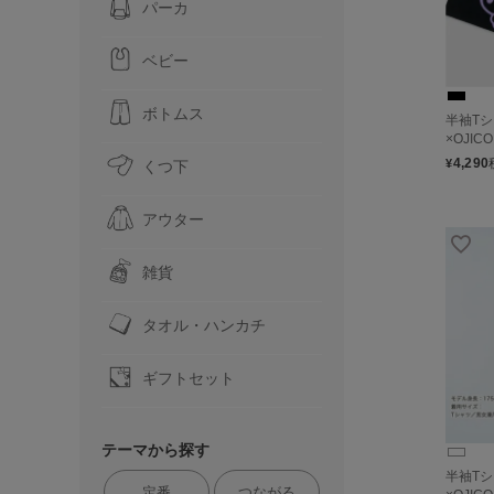
パーカ
ベビー
ボトムス
半袖Tシ
×OJICO
4,290
¥
くつ下
アウター
雑貨
タオル・ハンカチ
ギフトセット
テーマから探す
半袖Tシ
定番
つながる