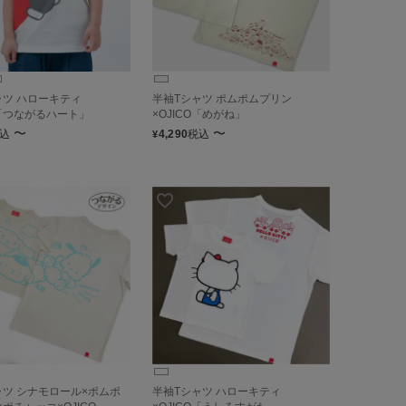
ャツ ハローキティ
半袖Tシャツ ポムポムプリン
O「つながるハート」
×OJICO「めがね」
〜
〜
込
4,290
税込
¥
ャツ シナモロール×ポムポ
半袖Tシャツ ハローキティ