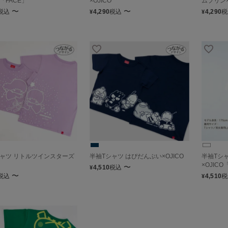
O「FACE」
×OJICO
ムプリン×
〜
〜
税込
4,290
税込
4,290
税
¥
¥
シャツ リトルツインスターズ
半袖Tシャツ はぴだんぶい×OJICO
半袖Tシ
×OJIC
〜
4,510
税込
¥
〜
税込
4,510
税
¥