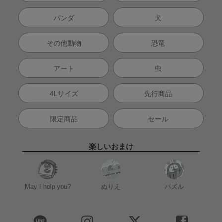
パンダ
犬
その他動物
恐竜
アート
虫
4Lサイズ
先行商品
限定商品
セール
楽しいおまけ
May I help you?
ぬりえ
パズル