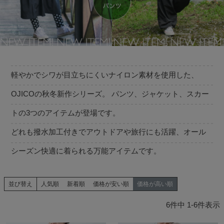
軽やかでシワが目立ちにくいナイロン素材を使用した、
OJICOの秋冬新作シリーズ。 パンツ、ジャケット、スカー
トの3つのアイテムが登場です。
どれも撥水加工付きでアウトドアや旅行にも活躍、オール
シーズン快適に着られる万能アイテムです。
並び替え
人気順
新着順
価格が安い順
価格が高い順
6
件中
1
-
6
件表示