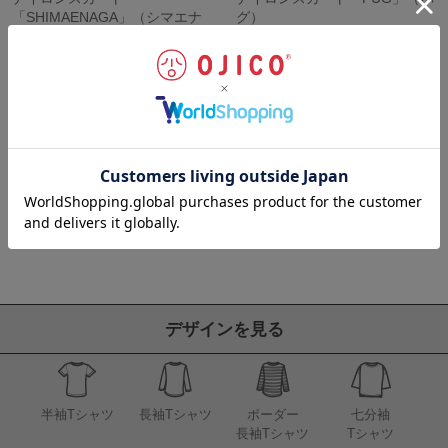
「SHIMAENAGA」（シマエナ
グ）
ガ）
6,600
¥
税込
6,600
¥
税込
並び替え
人気順
新着順
価格が安い順
価格が高い順
6
件中
1
-
6
件表示
デザインを見る
半袖Tシャツ
長袖Tシャツ
ボーダー
七分袖
長袖Tシャツ
Tシャツ