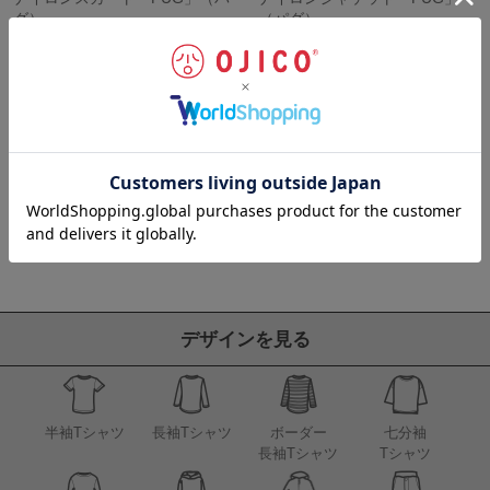
グ）
（パグ）
6,600
12,760
¥
¥
税込
税込
並び替え
人気順
新着順
価格が安い順
価格が高い順
6
件中
1
-
6
件表示
デザインを見る
半袖Tシャツ
長袖Tシャツ
ボーダー
七分袖
長袖Tシャツ
Tシャツ