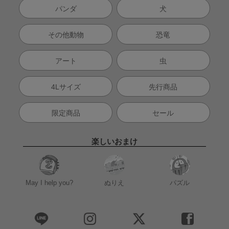
パンダ
犬
その他動物
恐竜
アート
虫
4Lサイズ
先行商品
限定商品
セール
楽しいおまけ
May I help you?
ぬりえ
パズル