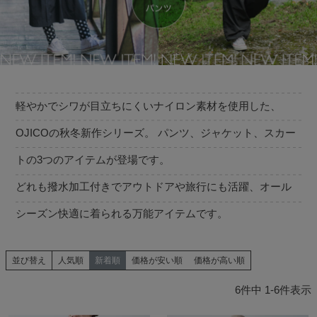
軽やかでシワが目立ちにくいナイロン素材を使用した、
OJICOの秋冬新作シリーズ。 パンツ、ジャケット、スカー
トの3つのアイテムが登場です。
どれも撥水加工付きでアウトドアや旅行にも活躍、オール
シーズン快適に着られる万能アイテムです。
並び替え
人気順
新着順
価格が安い順
価格が高い順
6
件中
1
-
6
件表示