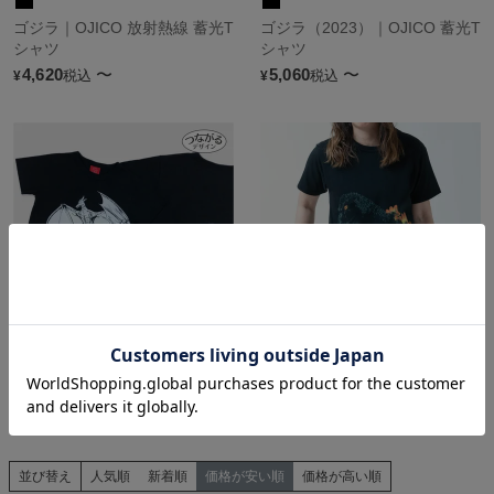
ゴジラ｜OJICO 放射熱線 蓄光T
ゴジラ（2023）｜OJICO 蓄光T
シャツ
シャツ
4,620
〜
5,060
〜
税込
税込
¥
¥
ゴジラ｜OJICO コラボTシャツ
ゴジラ（1995）｜OJICO 2025
『モンスターズ』
コラボTシャツ
5,060
〜
5,060
〜
税込
税込
¥
¥
並び替え
人気順
新着順
価格が安い順
価格が高い順