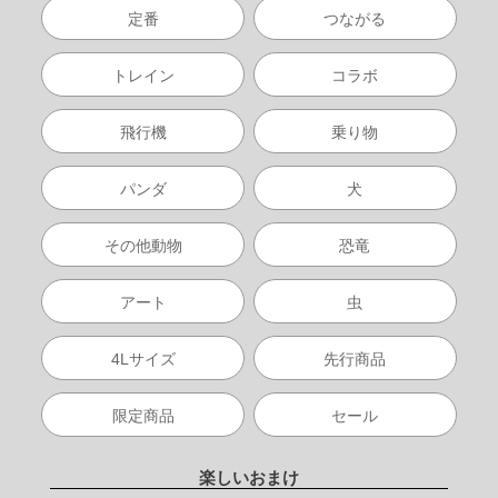
定番
つながる
トレイン
コラボ
飛行機
乗り物
パンダ
犬
その他動物
恐竜
アート
虫
4Lサイズ
先行商品
限定商品
セール
楽しいおまけ