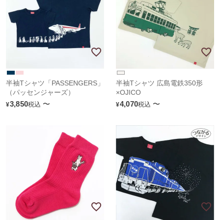
半袖Tシャツ「PASSENGERS」
半袖Tシャツ 広島電鉄350形
（パッセンジャーズ）
×OJICO
3,850
〜
4,070
〜
税込
税込
¥
¥