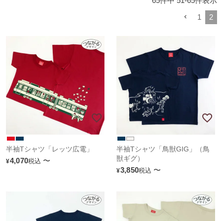
65
件中
51
-
65
件表示
1
2
半袖Tシャツ「レッツ広電」
半袖Tシャツ「鳥獣GIG」（鳥
獣ギグ）
4,070
〜
税込
¥
3,850
〜
税込
¥