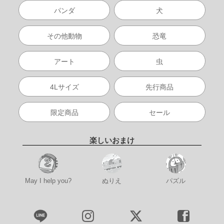
パンダ
犬
その他動物
恐竜
アート
虫
4Lサイズ
先行商品
限定商品
セール
楽しいおまけ
May I help you?
ぬりえ
パズル