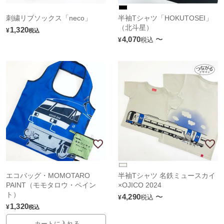
刺繍リブソックス「neco」
半袖Tシャツ「HOKUTOSEI」
（北斗星）
1,320
¥
税込
4,070
〜
税込
¥
エコバッグ・MOMOTARO
半袖Tシャツ 名鉄ミュースカイ
PAINT（モモタロウ・ペイン
×OJICO 2024
ト）
4,290
〜
税込
¥
1,320
¥
税込
カートに入れる