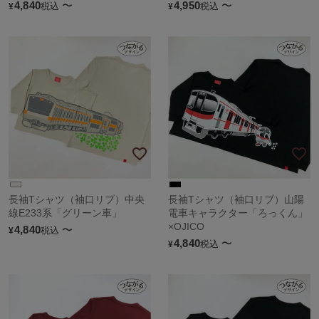
4,840
〜
4,950
〜
税込
税込
¥
¥
長袖Tシャツ（袖口リブ）中央
長袖Tシャツ（袖口リブ）山陽
線E233系「グリーン車」
電車キャラクター「ろっくん」
×OJICO
4,840
〜
税込
¥
4,840
〜
税込
¥