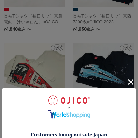
長袖Tシャツ（袖口リブ）京急
長袖Tシャツ（袖口リブ）京阪
電鉄「けいきゅん」×OJICO
7200系×OJICO 2025
4,840
〜
4,950
〜
税込
税込
¥
¥
長袖Tシャツ（袖口リブ）近鉄
長袖Tシャツ（袖口リブ）小田
8A系・OJICO「やさしば」
急ロマンスカーMSE×OJICO
4,950
〜
4,730
〜
税込
税込
¥
¥
sold out