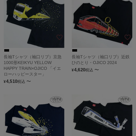
長袖Tシャツ（袖口リブ）京急
長袖Tシャツ（袖口リブ）近鉄
1000形KEIKYU YELLOW
ひのとり・OJICO 2024
HAPPY TRAIN×OJICO 「イエ
4,620
〜
税込
¥
ローハッピースター」
4,510
〜
税込
¥