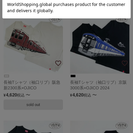
長袖Tシャツ（袖口リブ）阪急
長袖Tシャツ（袖口リブ）京阪
新2300系×OJICO
3000系×OJICO 2024
4,620
〜
4,620
〜
税込
税込
¥
¥
sold out