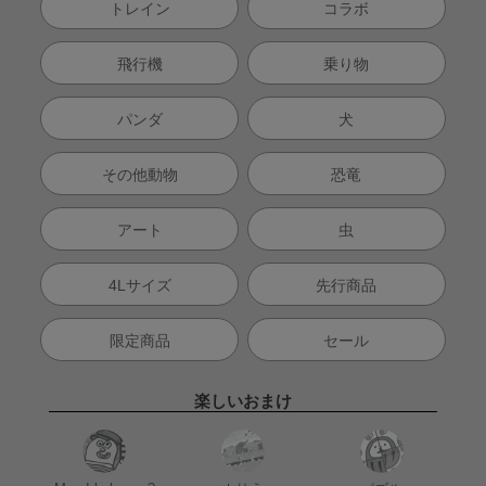
トレイン
コラボ
飛行機
乗り物
パンダ
犬
その他動物
恐竜
アート
虫
4Lサイズ
先行商品
限定商品
セール
楽しいおまけ