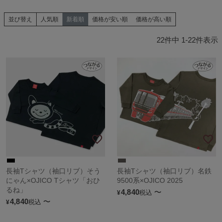
並び替え
人気順
新着順
価格が安い順
価格が高い順
22
件中
1
-
22
件表示
長袖Tシャツ（袖口リブ）そう
長袖Tシャツ（袖口リブ）名鉄
にゃん×OJICO Tシャツ「おひ
9500系×OJICO 2025
るね」
4,840
〜
税込
¥
4,840
〜
税込
¥