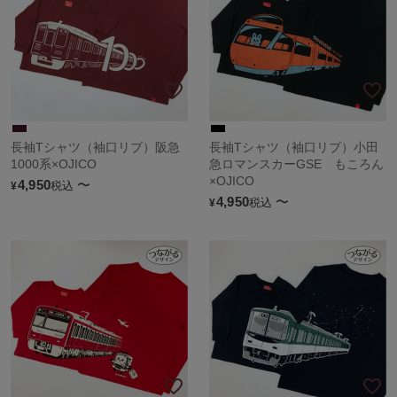
長袖Tシャツ（袖口リブ）阪急
長袖Tシャツ（袖口リブ）小田
1000系×OJICO
急ロマンスカーGSE もころん
×OJICO
4,950
〜
税込
¥
4,950
〜
税込
¥