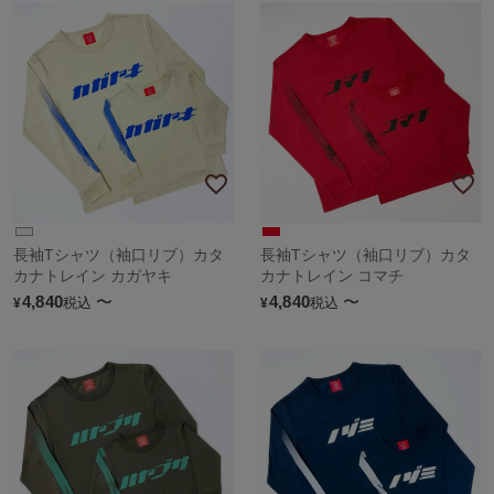
長袖Tシャツ（袖口リブ）カタ
長袖Tシャツ（袖口リブ）カタ
カナトレイン カガヤキ
カナトレイン コマチ
4,840
〜
4,840
〜
税込
税込
¥
¥