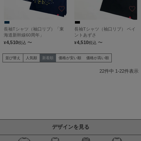
長袖Tシャツ（袖口リブ）「東
長袖Tシャツ（袖口リブ） ペイ
海道新幹線60周年」
ントあずさ
4,510
〜
4,510
〜
税込
税込
¥
¥
並び替え
人気順
新着順
価格が安い順
価格が高い順
22
件中
1
-
22
件表示
デザインを見る