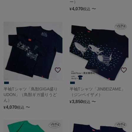
ー）
4,070
〜
税込
¥
半袖Tシャツ「鳥獣GIGA盛り
半袖Tシャツ「JINBEIZAME」
UDON」（鳥獣ギガ盛りうど
（ジンベイザメ）
ん）
3,850
〜
税込
¥
4,070
〜
税込
¥