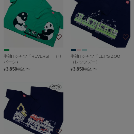
半袖Tシャツ「REVERSI」（リ
半袖Tシャツ「LET’S ZOO」
バーシ）
（レッツズー）
3,850
〜
3,850
〜
税込
税込
¥
¥