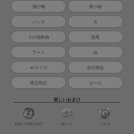
飛行機
乗り物
パンダ
犬
その他動物
恐竜
アート
虫
4Lサイズ
先行商品
限定商品
セール
楽しいおまけ
May I help you?
ぬりえ
パズル