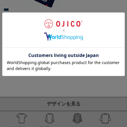
半袖Tシャツ「CAR
CARRIER」（カーキャリア）
3,850
〜
税込
¥
並び替え
人気順
新着順
価格が安い順
価格が高い順
9
件中
1
-
9
件表示
デザインを見る