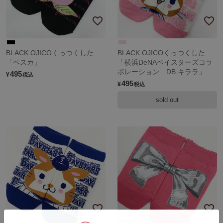
BLACK OJICOくっつくした
BLACK OJICOくっつくした
「ペスカ」
「横浜DeNAベイスターズコラ
ボレーション DB.キララ」
495
¥
税込
495
¥
税込
sold out