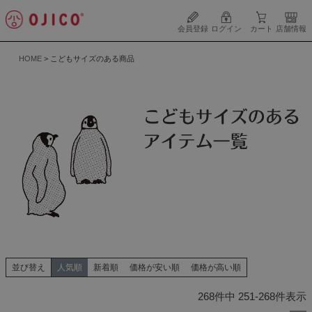
会員登録
ログイン
カート
店舗情報
HOME
こどもサイズのある商品
並び替え
人気順
新着順
価格が安い順
価格が高い順
268
件中
251
-
268
件表示