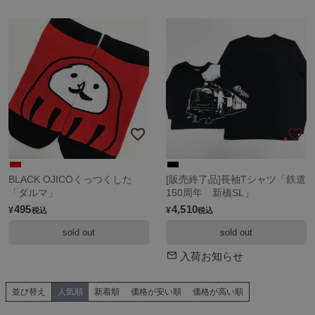
BLACK OJICOくっつくした
[販売終了品]長袖Tシャツ「鉄道
「ダルマ」
150周年 新橋SL」
495
4,510
¥
¥
税込
税込
sold out
sold out
入荷お知らせ
並び替え
人気順
新着順
価格が安い順
価格が高い順