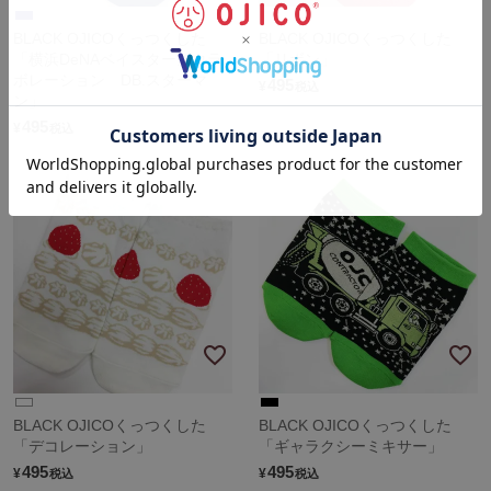
BLACK OJICOくっつくした
BLACK OJICOくっつくした
「横浜DeNAベイスターズコラ
「リボン」
ボレーション DB.スターマ
495
¥
税込
ン」
495
¥
税込
BLACK OJICOくっつくした
BLACK OJICOくっつくした
「デコレーション」
「ギャラクシーミキサー」
495
495
¥
¥
税込
税込