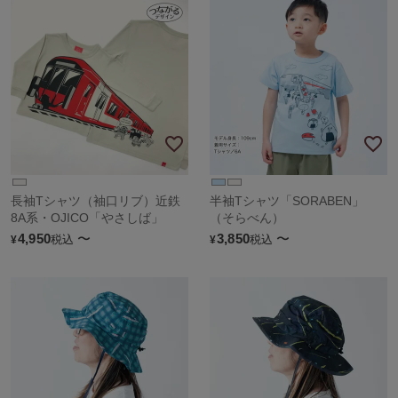
長袖Tシャツ（袖口リブ）近鉄
半袖Tシャツ「SORABEN」
8A系・OJICO「やさしば」
（そらべん）
4,950
〜
3,850
〜
税込
税込
¥
¥