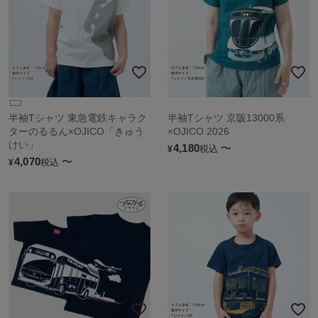
半袖Tシャツ 東急電鉄キャラク
半袖Tシャツ 京阪13000系
ターのるるん×OJICO「きゅう
×OJICO 2026
けい」
4,180
〜
税込
¥
4,070
〜
税込
¥