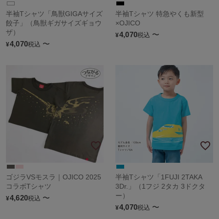
半袖Tシャツ「鳥獣GIGAサイズ
半袖Tシャツ 特急やくも新型
餃子」（鳥獣ギガサイズギョウ
×OJICO
ザ）
4,070
〜
税込
¥
4,070
〜
税込
¥
ゴジラVSモスラ｜OJICO 2025
半袖Tシャツ「1FUJI 2TAKA
コラボTシャツ
3Dr.」（1フジ 2タカ 3ドクタ
ー）
4,620
〜
税込
¥
4,070
〜
税込
¥