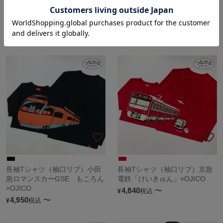
長袖Tシャツ（袖口リブ）中央
長袖Tシャツ（袖口リブ）阪急
線E233系「グリーン車」
1000系×OJICO
4,840
〜
4,950
〜
税込
税込
¥
¥
長袖Tシャツ（袖口リブ）小田
長袖Tシャツ（袖口リブ）京急
急ロマンスカーGSE もころん
電鉄「けいきゅん」×OJICO
×OJICO
4,840
〜
税込
¥
4,950
〜
税込
¥