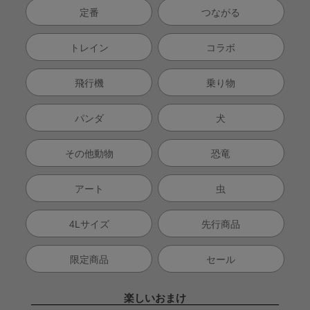
定番
つながる
トレイン
コラボ
飛行機
乗り物
パンダ
犬
その他動物
恐竜
アート
虫
4Lサイズ
先行商品
限定商品
セール
楽しいおまけ