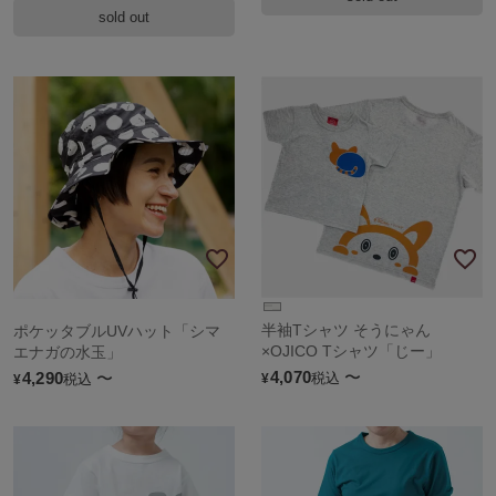
sold out
半袖Tシャツ そうにゃん
ポケッタブルUVハット「シマ
×OJICO Tシャツ「じー」
エナガの水玉」
4,070
〜
4,290
〜
税込
税込
¥
¥