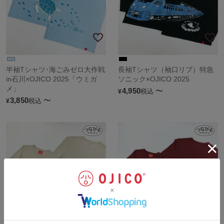
半袖Tシャツ･海ごみゼロ大作戦
長袖Tシャツ（袖口リブ）特急
in石川×OJICO 2025「ウミガ
ソニック×OJICO 2025
メ」
4,950
〜
税込
¥
3,850
〜
税込
¥