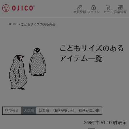
会員登録
ログイン
カート
店舗情報
HOME
こどもサイズのある商品
並び替え
人気順
新着順
価格が安い順
価格が高い順
268
件中
51
-
100
件表示