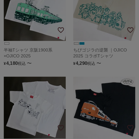
半袖Tシャツ 京阪1900系
ちびゴジラの逆襲 ｜OJICO
×OJICO 2025
2025 コラボTシャツ
4,180
〜
4,290
〜
税込
税込
¥
¥