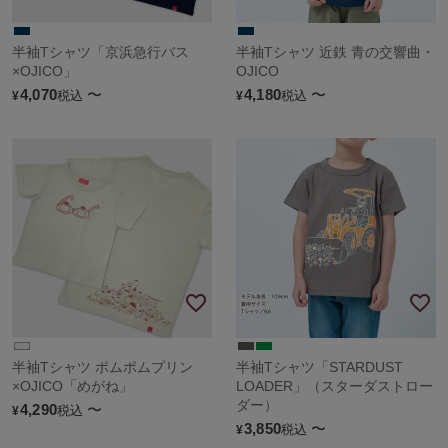
半袖Tシャツ「京浜急行バス
半袖Tシャツ 近鉄 青の交響曲・
×OJICO」
OJICO
4,070
〜
4,180
〜
税込
税込
¥
¥
半袖Tシャツ ポムポムプリン
半袖Tシャツ「STARDUST
×OJICO「めがね」
LOADER」（スターダストロー
ダー）
4,290
〜
税込
¥
3,850
〜
税込
¥