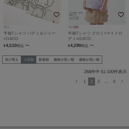
半袖Tシャツ パティ＆ジミー
半袖Tシャツ クロミ×マイメロ
×OJICO
ディ×OJICO
4,510
〜
4,290
〜
税込
税込
¥
¥
並び替え
人気順
新着順
価格が安い順
価格が高い順
268
件中
51
-
100
件表示
1
2
3
…
6