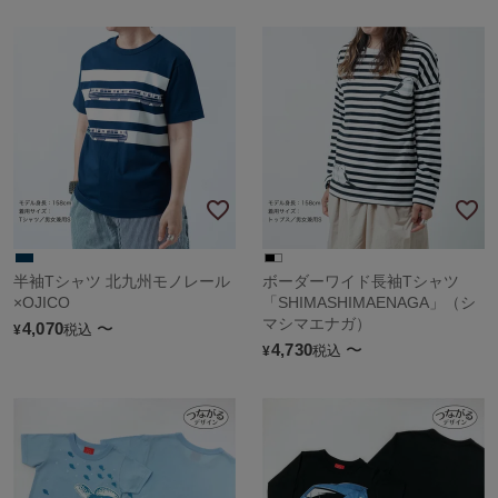
半袖Tシャツ 北九州モノレール
ボーダーワイド長袖Tシャツ
×OJICO
「SHIMASHIMAENAGA」（シ
マシマエナガ）
4,070
〜
税込
¥
4,730
〜
税込
¥