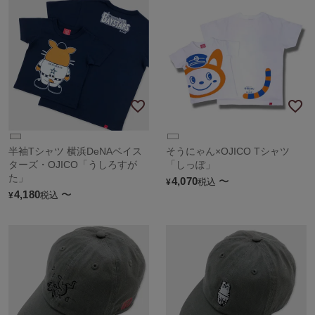
半袖Tシャツ 横浜DeNAベイス
そうにゃん×OJICO Tシャツ
ターズ・OJICO「うしろすが
「しっぽ」
た」
4,070
〜
税込
¥
4,180
〜
税込
¥