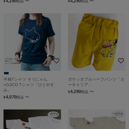
4,290
〜
4,290
〜
税込
税込
¥
¥
半袖Tシャツ そうにゃん
ポケッタブルハーフパンツ「カ
×OJICO Tシャツ「ひとやす
ーキャリア」
み」
4,290
〜
税込
¥
4,070
〜
税込
¥