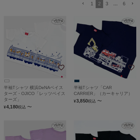
1
2
3
…
6
半袖Tシャツ 横浜DeNAベイス
半袖Tシャツ「CAR
ターズ・OJICO「レッツベイス
CARRIER」（カーキャリア）
ターズ」
3,850
〜
税込
¥
4,180
〜
税込
¥