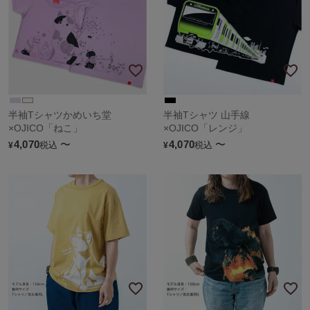
半袖Tシャツかめいち堂
半袖Tシャツ 山手線
×OJICO「ねこ」
×OJICO「レンジ」
4,070
〜
4,070
〜
税込
税込
¥
¥