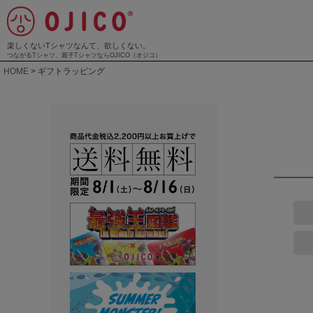
楽しくないTシャツなんて、欲しくない。
つながるTシャツ、親子TシャツならOJICO（オジコ）
HOME
ギフトラッピング