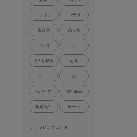
トレイン
コラボ
飛行機
乗り物
パンダ
犬
その他動物
恐竜
アート
虫
4Lサイズ
先行商品
限定商品
セール
ショッピングガイド