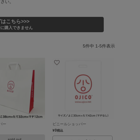
下さい。
はこちら>>>
緒に購入できません
5
件中
1
-
5
件表示
パー
ビニールショッパー
0
¥
税込
sold out