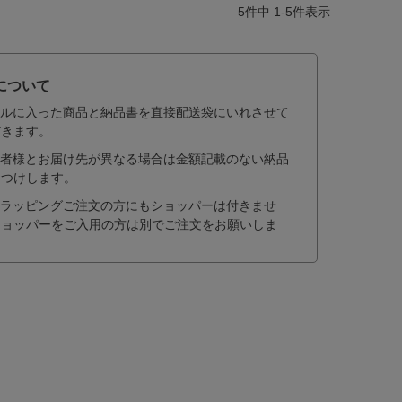
5
件中
1
-
5
件表示
について
ルに入った商品と納品書を直接配送袋にいれさせて
だきます。
者様とお届け先が異なる場合は金額記載のない納品
おつけします。
ラッピングご注文の方にもショッパーは付きませ
ショッパーをご入用の方は別でご注文をお願いしま