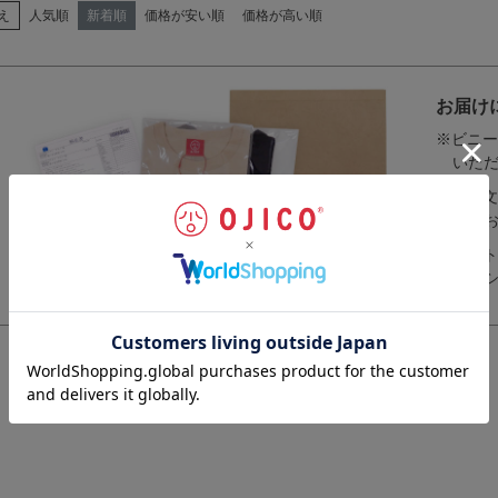
え
人気順
新着順
価格が安い順
価格が高い順
お届け
※ビニー
いた
※ご注文
書を
※ギフト
ん。
す。