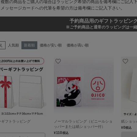
※複数の商品をご購入の場合はラッピング希望の商品を備考欄にご記入
※メッセージカードへの代筆を希望の方は備考欄にご記入下さい。
予約商品用のギフトラッピング
※ご予約商品と通常のラッピングは一
え
人気順
新着順
価格が安い順
価格が高い順
ーギフトラッピング
ノーマルラッピング（ビニールショ
紙ショッ
ッパーまたは紙ショッパー付）
0
¥
税込
110
¥
税込