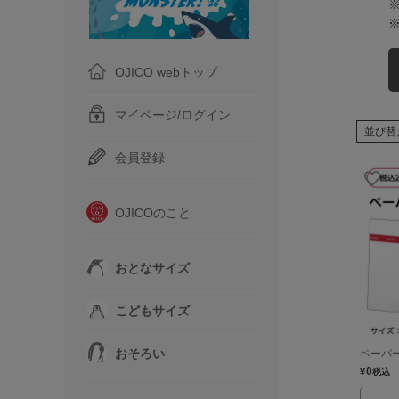
OJICO webトップ
マイページ/ログイン
並び替
会員登録
OJICOのこと
おとなサイズ
こどもサイズ
おそろい
ペーパ
0
¥
税込