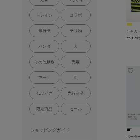
トレイン
コラボ
飛行機
乗り物
ジャガー
5,170
¥
パンダ
犬
その他動物
恐竜
アート
虫
4Lサイズ
先行商品
限定商品
セール
ショッピングガイド
ボーダ