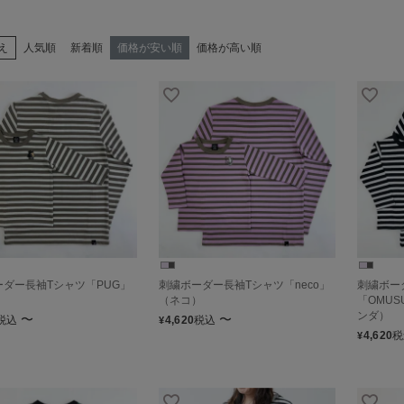
え
人気順
新着順
価格が安い順
価格が高い順
ーダー長袖Tシャツ「PUG」
刺繍ボーダー長袖Tシャツ「neco」
刺繍ボー
）
（ネコ）
「OMUS
ンダ）
〜
〜
税込
4,620
税込
¥
4,620
税
¥