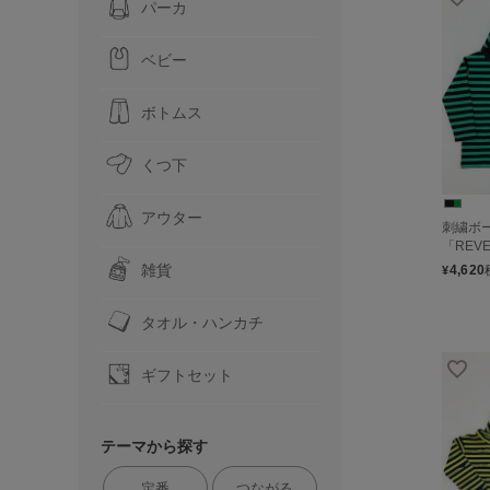
パーカ
ベビー
ボトムス
くつ下
アウター
刺繍ボ
「REV
雑貨
4,620
¥
タオル・ハンカチ
ギフトセット
テーマから探す
定番
つながる