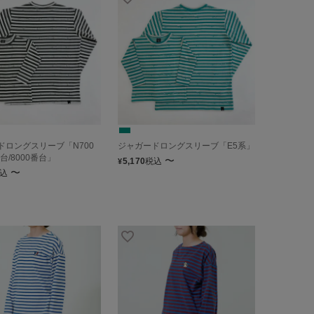
ドロングスリーブ「N700
ジャガードロングスリーブ「E5系」
番台/8000番台」
〜
5,170
税込
¥
〜
込