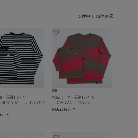
13
件中
1
-
13
件表示
ダー長袖Tシャツ
刺繍ボーダー長袖Tシャツ
UBI PANDA」（おむすびパ
「DARUMA」（ダルマ）
〜
4,620
税込
¥
〜
込