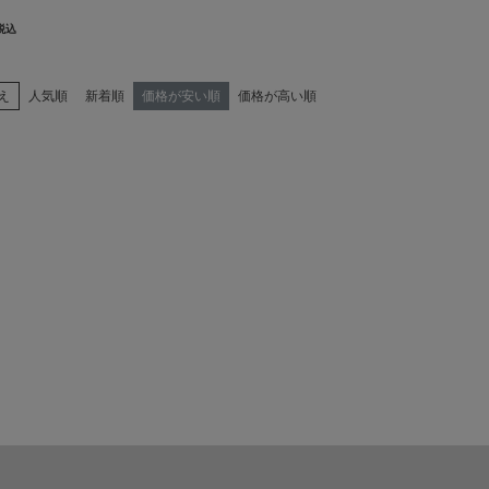
税込
え
人気順
新着順
価格が安い順
価格が高い順