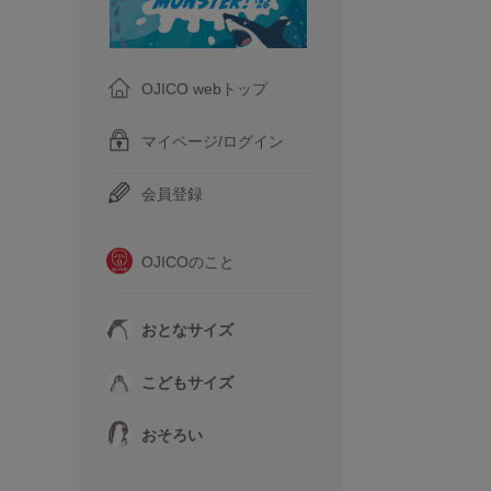
OJICO webトップ
マイページ/ログイン
会員登録
OJICOのこと
おとなサイズ
こどもサイズ
おそろい