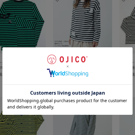
ーダー長袖Tシャツ
ボーダーワイド長袖Tシャツ
ジャガー
ERSI」（リバーシ）
「SHIMASHIMAENAGA」（シマシ
系7000
マエナガ）
〜
税込
5,170
税
¥
〜
4,730
税込
¥