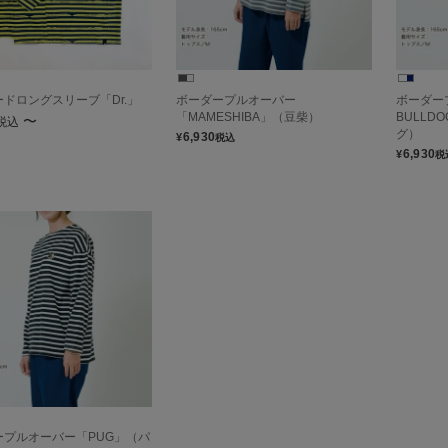
ドロングスリーブ「Dr.」
ボーダープルオーバー
ボーダー
「MAMESHIBA」（豆柴）
BULL
〜
税込
グ）
6,930
¥
税込
6,930
¥
税
ープルオーバー「PUG」（パ