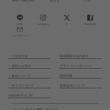
May I help you?
ぬりえ
パズル
LINE
Instagram
X
Facebook
メルマガジーヌ!
・
ご注文方法
特別商取引法の表示
・
送料とお支払
プライバシーポリシー
・
返品について
採用情報
・
サイズについて
衣装提供について
channel H co.,ltd.