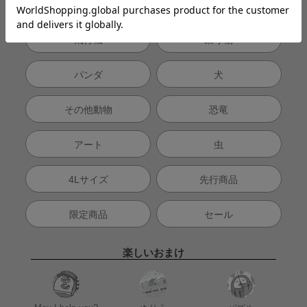
トレイン
コラボ
飛行機
乗り物
パンダ
犬
その他動物
恐竜
アート
虫
4Lサイズ
先行商品
限定商品
セール
楽しいおまけ