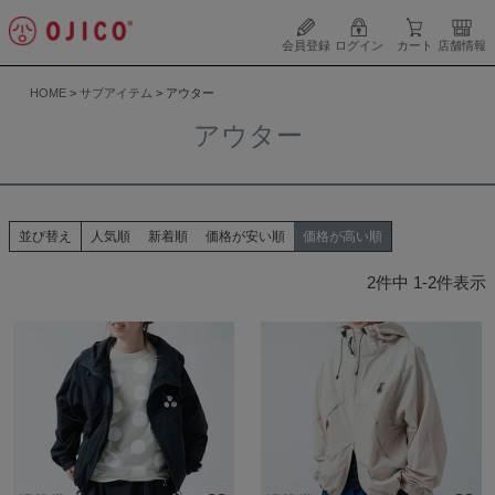
会員登録
ログイン
カート
店舗情報
HOME
サブアイテム
アウター
アウター
並び替え
人気順
新着順
価格が安い順
価格が高い順
2
件中
1
-
2
件表示