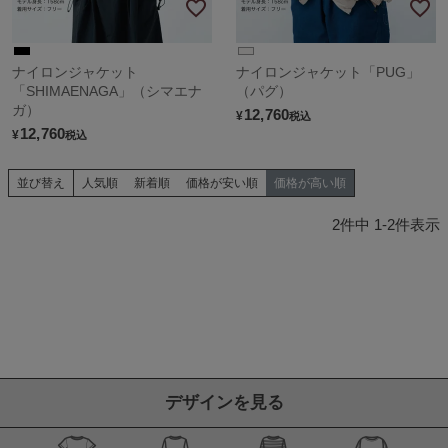
ナイロンジャケット
ナイロンジャケット「PUG」
「SHIMAENAGA」（シマエナ
（パグ）
ガ）
12,760
¥
税込
12,760
¥
税込
並び替え
人気順
新着順
価格が安い順
価格が高い順
2
件中
1
-
2
件表示
デザインを見る